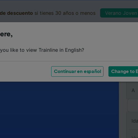
de descuento
si tienes 30 años o menos
Verano Joven 
ere,
Business
Cesta
Mis 
ou like to view Trainline in English?
Continuar en español
Change to E
De
A
Id