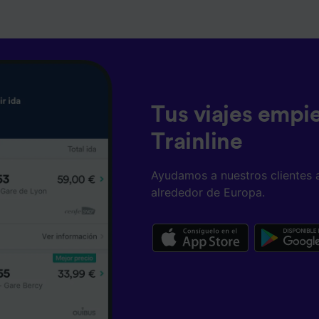
ísticas del dispositivo para su identificación. Almacenar la
ión en un dispositivo y/o acceder a ella. Publicidad y con
lizados, medición de publicidad y contenido, investigación
a y desarrollo de servicios.
e asociados (proveedores)
Tus viajes empi
Trainline
Ayudamos a nuestros clientes 
alrededor de Europa.