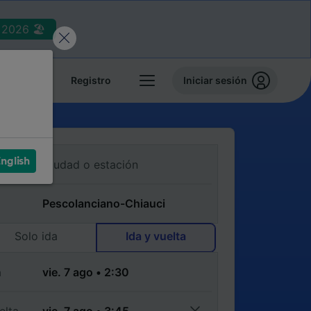
2026 🏖️
reservas
Registro
Iniciar sesión
nglish
Solo ida
Ida y vuelta
a