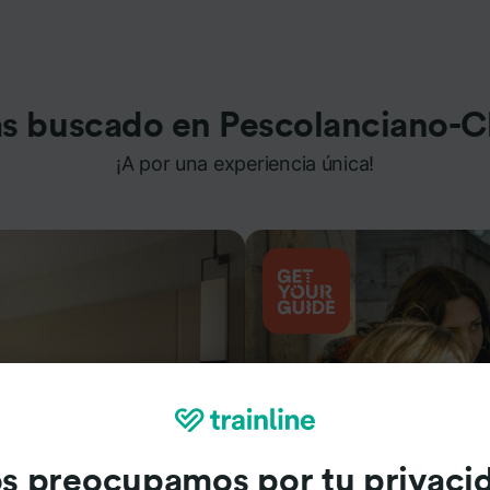
s buscado en Pescolanciano-C
¡A por una experiencia única!
s preocupamos por tu privaci