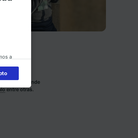
mos a
okies
pto
ios de tren y
 en
45 países y vende
 la
alo
entre otras.
 a
os no se
ara ello.
ente las