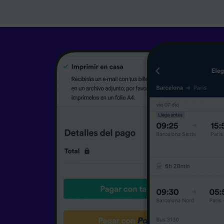
caracter
informac
persona
audienci
Lista d