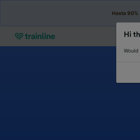
Hasta 90% 
Hi th
Would y