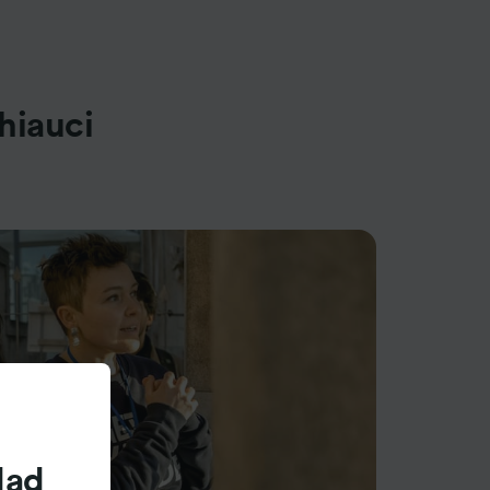
hiauci
dad