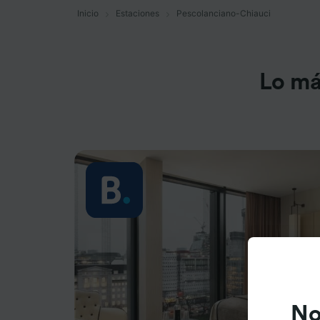
Inicio
Estaciones
Pescolanciano-Chiauci
Lo má
No