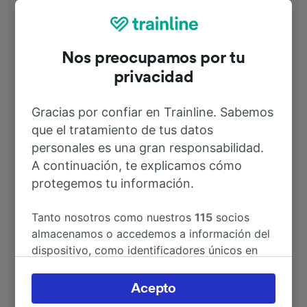
Rutas más populares desde Perugia
Silvestrini
Nos preocupamos por tu
privacidad
Duración
Gracias por confiar en Trainline. Sabemos
A Assisi
30min
que el tratamiento de tus datos
personales es una gran responsabilidad.
A Fabriano
2h 18min
A continuación, te explicamos cómo
protegemos tu información.
A Perugia
8min
Tanto nosotros como nuestros
115
socios
almacenamos o accedemos a información del
A Florencia
1h 45min
dispositivo, como identificadores únicos en
las cookies para tratar datos personales.
Puedes aceptar o administrar tus preferencias
A Bastia
26min
Acepto
haciendo clic abajo, incluido el derecho de