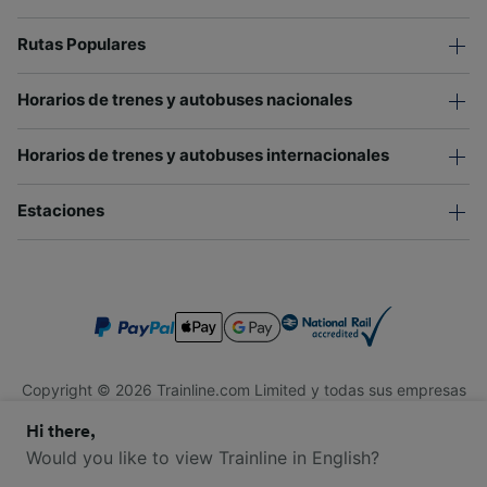
Rutas Populares
Horarios de trenes y autobuses nacionales
Horarios de trenes y autobuses internacionales
Estaciones
Copyright © 2026 Trainline.com Limited y todas sus empresas
afiliadas. Todos los derechos reservados.
Hi there,
Trainline.com Limited está registrada en Inglaterra y Gales.
Compañía No. 3846791. Dirección: 1 Stonecutter St, Londres
Would you like to view Trainline in English?
EC4A 4AH, Reino Unido. Número de IVA: 791 7261 06.