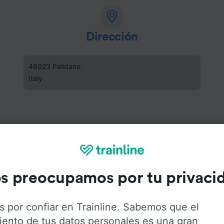
Dirección
46023 Palidano
Italy
s preocupamos por tu privaci
s por confiar en Trainline. Sabemos que el
iento de tus datos personales es una gran