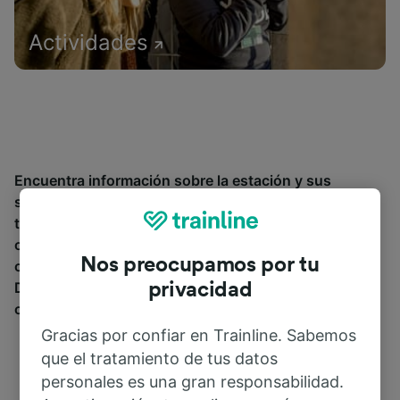
Actividades
Encuentra información sobre la estación y sus
servicios, comprueba los horarios de tren y reserva
tus billetes desde o hacia Osmoy Carrefour. Trainline
opera en 45 países y vende billetes de más de 270
Nos preocupamos por tu
compañías de tren y autobús incluyendo
SNCF
.
Descubre a dónde puedes ir desde Osmoy Carrefour
privacidad
con Trainline.
Gracias por confiar en Trainline. Sabemos
que el tratamiento de tus datos
personales es una gran responsabilidad.