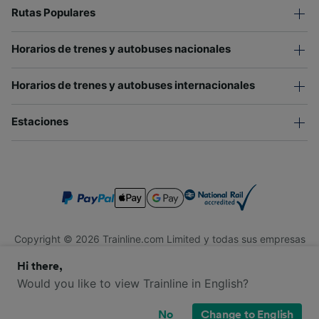
Rutas Populares
Horarios de trenes y autobuses nacionales
Horarios de trenes y autobuses internacionales
Estaciones
Copyright © 2026 Trainline.com Limited y todas sus empresas
afiliadas. Todos los derechos reservados.
Hi there,
Trainline.com Limited está registrada en Inglaterra y Gales.
Compañía No. 3846791. Dirección: 1 Stonecutter St, Londres
Would you like to view Trainline in English?
EC4A 4AH, Reino Unido. Número de IVA: 791 7261 06.
No
Change to English