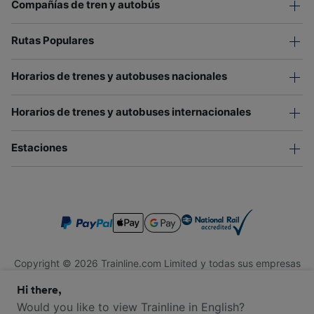
Compañías de tren y autobús
Rutas Populares
Horarios de trenes y autobuses nacionales
Horarios de trenes y autobuses internacionales
Estaciones
Copyright © 2026 Trainline.com Limited y todas sus empresas
afiliadas. Todos los derechos reservados.
Hi there,
Trainline.com Limited está registrada en Inglaterra y Gales.
Compañía No. 3846791. Dirección: 1 Stonecutter St, Londres
Would you like to view Trainline in English?