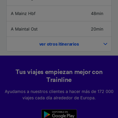
tratamos los datos para proporcionar:
Utilizar datos de localización geográfica
precisa. Analizar activamente las
A Mainz Hbf
48min
características del dispositivo para su
identificación. Almacenar la información en un
dispositivo y/o acceder a ella. Publicidad y
A Maintal Ost
20min
contenido personalizados, medición de
publicidad y contenido, investigación de
audiencia y desarrollo de servicios.
ver otros itinerarios
Lista de asociados (proveedores)
Tus viajes empiezan mejor con
Trainline
Ayudamos a nuestros clientes a hacer más de 172 000
viajes cada día alrededor de Europa.