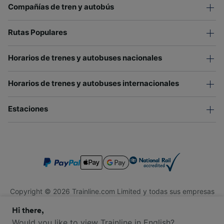
Compañías de tren y autobús
Rutas Populares
Horarios de trenes y autobuses nacionales
Horarios de trenes y autobuses internacionales
Estaciones
Copyright © 2026 Trainline.com Limited y todas sus empresas
afiliadas. Todos los derechos reservados.
Hi there,
Trainline.com Limited está registrada en Inglaterra y Gales.
Compañía No. 3846791. Dirección: 1 Stonecutter St, Londres
Would you like to view Trainline in English?