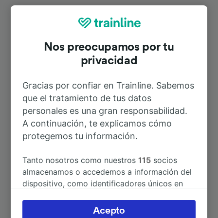
Rutas más populares desde Neustadt
(Dosse)
Nos preocupamos por tu
privacidad
Duración
Gracias por confiar en Trainline. Sabemos
que el tratamiento de tus datos
A Berlin Hbf
57min
personales es una gran responsabilidad.
A continuación, te explicamos cómo
A Berlín
44min
protegemos tu información.
A Berlin-Spandau
44min
Tanto nosotros como nuestros
115
socios
almacenamos o accedemos a información del
dispositivo, como identificadores únicos en
A Bad Kleinen
1h 45min
las cookies para tratar datos personales.
Puedes aceptar o administrar tus preferencias
Acepto
A Flensburg
4h 17min