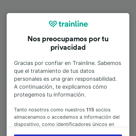
Rutas más populares desde Namps-
Quevauvillers
Nos preocupamos por tu
privacidad
Duración
Gracias por confiar en Trainline. Sabemos
A Amiens
16min
que el tratamiento de tus datos
personales es una gran responsabilidad.
A continuación, te explicamos cómo
A Le Tréport
1h 31min
protegemos tu información.
A Rotterdam Centraal
6h 14min
Tanto nosotros como nuestros
115
socios
almacenamos o accedemos a información del
A Amberes
4h 49min
dispositivo, como identificadores únicos en
las cookies para tratar datos personales.