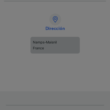
Dirección
Namps-Maisnil
France