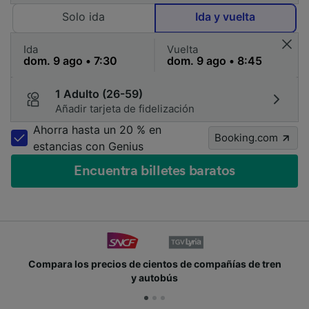
Solo ida
Ida y vuelta
Ida
Vuelta
1 Adulto (26-59)
Añadir tarjeta de fidelización
Ahorra hasta un 20 % en
Booking.com
estancias con Genius
Encuentra billetes baratos
 de compañías de tren
Únete a los millones de person
s
cada día