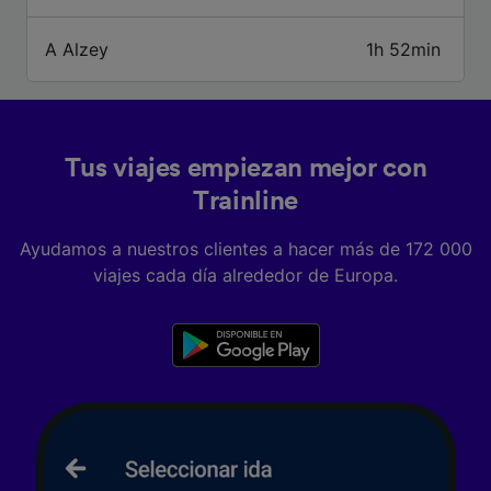
características del dispositivo para su
identificación. Almacenar la información en un
A Alzey
1h 52min
dispositivo y/o acceder a ella. Publicidad y
contenido personalizados, medición de
publicidad y contenido, investigación de
audiencia y desarrollo de servicios.
Lista de asociados (proveedores)
Tus viajes empiezan mejor con
Trainline
Ayudamos a nuestros clientes a hacer más de 172 000
viajes cada día alrededor de Europa.