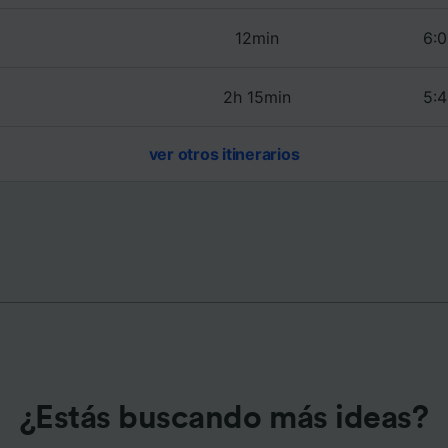
e asociados (proveedores)
12min
6:0
2h 15min
5:4
ver otros itinerarios
¿Estás buscando más ideas?