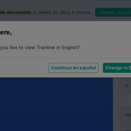
de descuento
si tienes 30 años o menos
Verano Joven 
ere,
Business
Cesta
Mis 
ou like to view Trainline in English?
Continuar en español
Change to E
De
A
Id