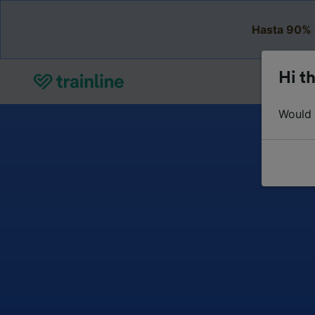
Hasta 90% 
Hi th
Would y