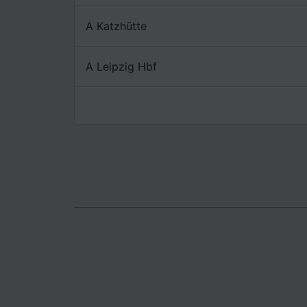
Lista d
A Katzhütte
A Leipzig Hbf