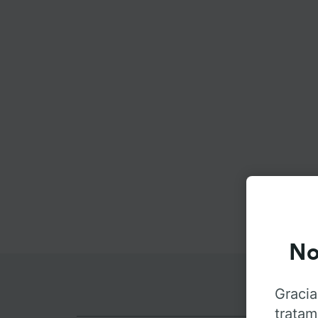
No
Gracia
tratam