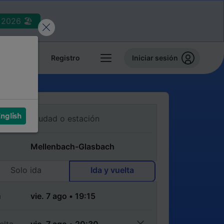
2026 🏖️
reservas
Registro
Iniciar sesión
nglish
Solo ida
Ida y vuelta
a