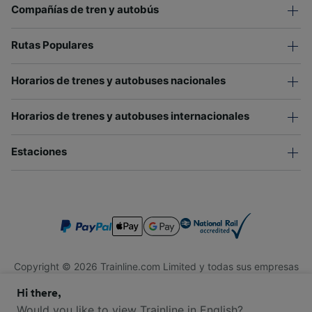
Compañías de tren y autobús
Rutas Populares
Horarios de trenes y autobuses nacionales
Horarios de trenes y autobuses internacionales
Estaciones
Copyright © 2026 Trainline.com Limited y todas sus empresas
afiliadas. Todos los derechos reservados.
Hi there,
Trainline.com Limited está registrada en Inglaterra y Gales.
Compañía No. 3846791. Dirección: 1 Stonecutter St, Londres
Would you like to view Trainline in English?