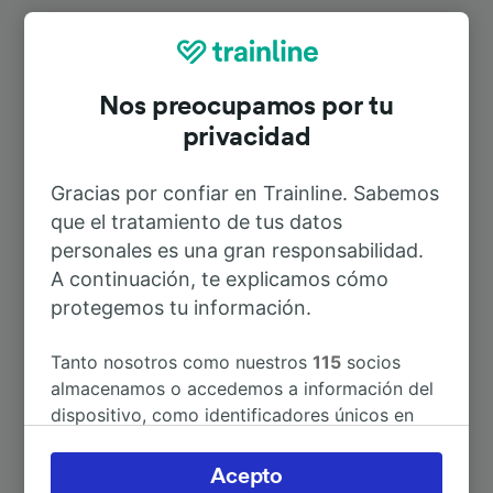
Rutas más populares desde
Marktleuthen
Nos preocupamos por tu
privacidad
Duración
Gracias por confiar en Trainline. Sabemos
que el tratamiento de tus datos
A Múnich Hbf
3h 57min
personales es una gran responsabilidad.
A continuación, te explicamos cómo
A París
9h 31min
protegemos tu información.
A Schwarzenbach (Saale)
31min
Tanto nosotros como nuestros
115
socios
almacenamos o accedemos a información del
dispositivo, como identificadores únicos en
A Wunsiedel-Holenbrunn
8min
las cookies para tratar datos personales.
Puedes aceptar o administrar tus preferencias
Acepto
A Amberg
2h 41min