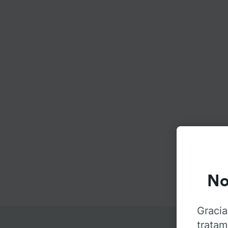
No
Gracia
tratam