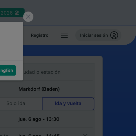
2026 🏖️
reservas
Registro
Iniciar sesión
nglish
Solo ida
Ida y vuelta
a