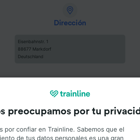
Dirección
Eisenbahnstr. 1
88677 Markdorf
Deutschland
s preocupamos por tu privaci
s por confiar en Trainline. Sabemos que el
iento de tus datos personales es una gran