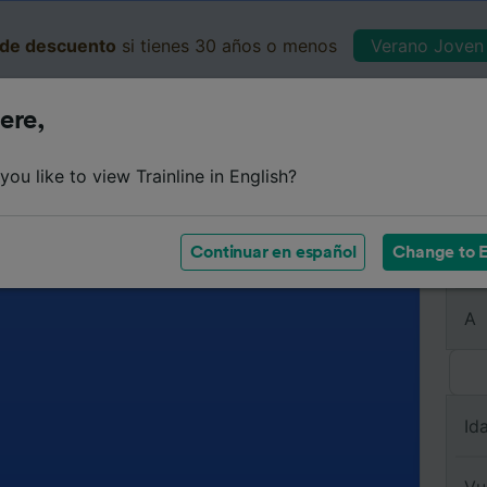
de descuento
si tienes 30 años o menos
Verano Joven 
ere,
Business
Cesta
Mis 
ou like to view Trainline in English?
Continuar en español
Change to E
De
A
Id