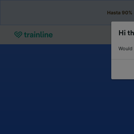
Hasta 90% 
Hi th
Would y