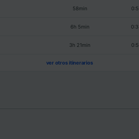
e asociados (proveedores)
58min
0:5
6h 5min
0:3
3h 21min
0:5
ver otros itinerarios