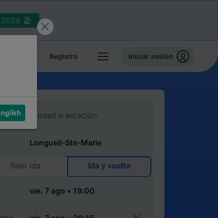
2026 🏖️
reservas
Registro
Iniciar sesión
nglish
Solo ida
Ida y vuelta
a