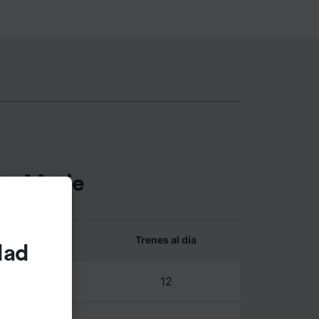
te-Marie
 y último tren
Trenes al día
dad
5 – 20:36
12