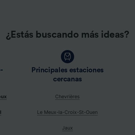
e asociados (proveedores)
¿Estás buscando más ideas?
-
Principales estaciones
cercanas
eux
Chevrières
l
Le Meux-la-Croix-St-Ouen
Jaux