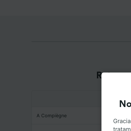
Rutas m
No
A Compiègne
Gracia
tratam