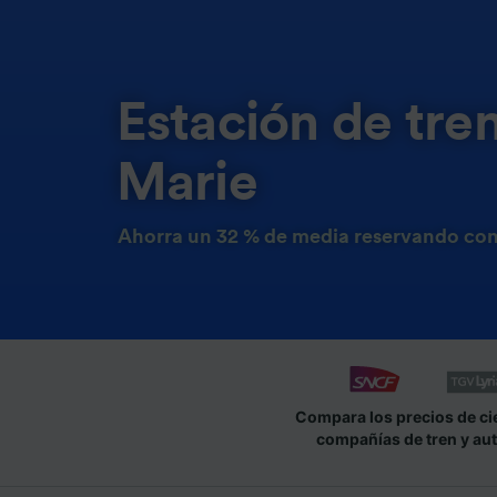
Estación de tre
Marie
Ahorra un 32 % de media reservando con
Compara los precios de ci
compañías de tren y au