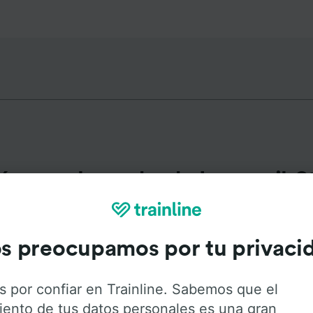
ás populares desde Longueil-S
Duración
Primer
s preocupamos por tu privaci
10min
6:2
s por confiar en Trainline. Sabemos que el
iento de tus datos personales es una gran