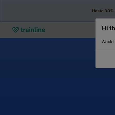
Hasta 90% 
Hi th
Would y