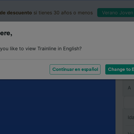
de descuento
si tienes 30 años o menos
Verano Joven 
ere,
Business
Cesta
Mis 
ou like to view Trainline in English?
Continuar en español
Change to E
De
A
Id