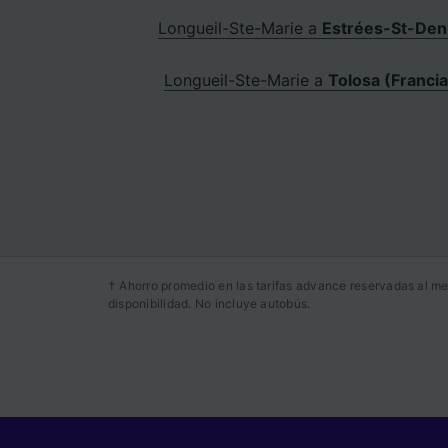
Longueil-Ste-Marie a
Estrées-St-Den
Longueil-Ste-Marie a
Tolosa (Francia
† Ahorro promedio en las tarifas advance reservadas al me
disponibilidad. No incluye autobús.