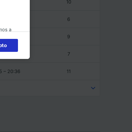
5 – 19:34
10
5 – 20:36
6
mos a
5 – 20:36
9
okies
pto
 en
5 – 20:36
7
 la
 a
5 – 20:36
11
os no se
ara ello.
ente las
tenido
 de