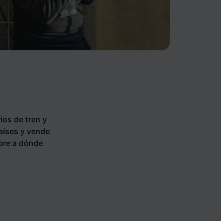
ios de tren y
países y vende
bre a dónde