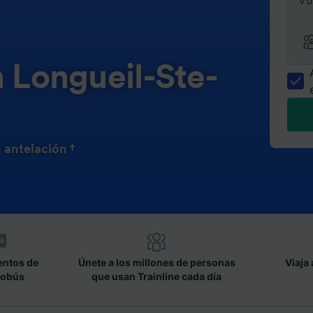
Vu
n Longueil-Ste-
 antelación †
entos de
Únete a los millones de personas
Viaja 
tobús
que usan Trainline cada día