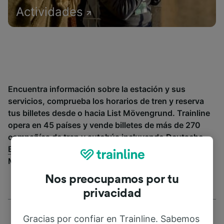
Actividades
Encuentra información sobre la estación y sus
servicios, comprueba los horarios de tren y reserva
tus billetes desde o hacia List Mövengrund. Trainline
opera en 45 países y vende billetes de más de 270
compañías de tren y autobús incluyendo
Deutsche
Bahn
. Descubre a dónde puedes ir desde List
Mövengrund con Trainline.
Nos preocupamos por tu
privacidad
Gracias por confiar en Trainline. Sabemos