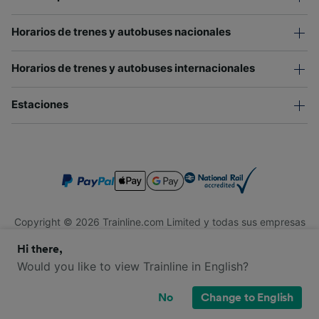
Horarios de trenes y autobuses nacionales
Horarios de trenes y autobuses internacionales
Estaciones
Copyright © 2026 Trainline.com Limited y todas sus empresas
afiliadas. Todos los derechos reservados.
Hi there,
Trainline.com Limited está registrada en Inglaterra y Gales.
Compañía No. 3846791. Dirección: 1 Stonecutter St, Londres
Would you like to view Trainline in English?
EC4A 4AH, Reino Unido. Número de IVA: 791 7261 06.
No
Change to English