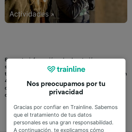
Actividades
Encuentra información sobre la estación y sus
servicios, comprueba los horarios de tren y reserva
tus billetes desde o hacia Le Loreur. Trainline opera en
45 países y vende billetes de más de 270 compañías
Nos preocupamos por tu
de tren y autobús incluyendo
SNCF
. Descubre a
privacidad
dónde puedes ir desde Le Loreur con Trainline.
Gracias por confiar en Trainline. Sabemos
que el tratamiento de tus datos
personales es una gran responsabilidad.
A continuación, te explicamos cómo