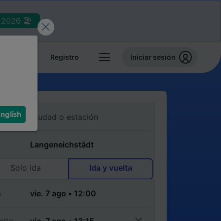
2026 🏖️
reservas
Registro
Iniciar sesión
nglish
Solo ida
Ida y vuelta
a