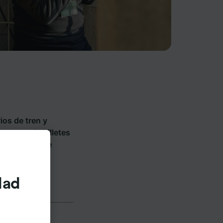
ios de tren y
es y vende billetes
cubre a dónde
dad