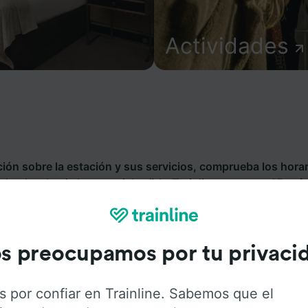
Actividades
ión sobre la estación y sus servicios, comprueba los horar
s desde o hacia Langeneichstädt. Trainline opera en 45 país
pañías de tren y autobús incluyendo
Deutsche Bahn
. Des
ngeneichstädt con Trainline.
s preocupamos por tu privaci
s por confiar en Trainline. Sabemos que el