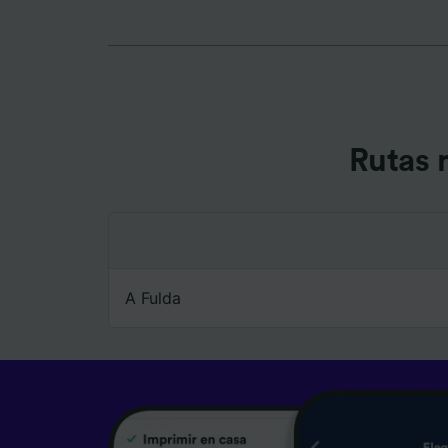
Lista d
Rutas 
A Fulda