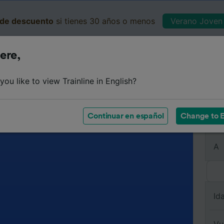
de descuento
si tienes 30 años o menos
Verano Joven 
ere,
Business
Cesta
Mis 
ou like to view Trainline in English?
Continuar en español
Change to E
De
A
Id