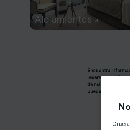
Alojamientos
Encuentra informac
reserva tus billete
de más de 270 com
puedes ir desde La
No
Gracia