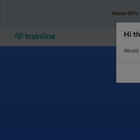
Hasta 90% 
Hi th
Would y