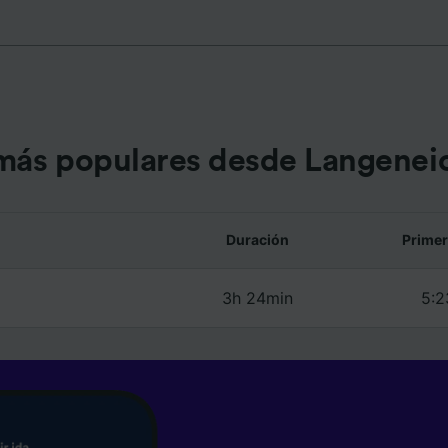
e asociados (proveedores)
más populares desde Langenei
Duración
Primer
3h 24min
5:2