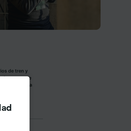
ios de tren y
 países y vende
hn
. Descubre a
dad