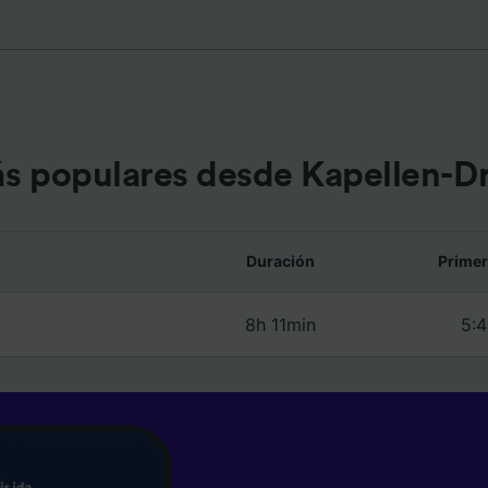
e asociados (proveedores)
s populares desde Kapellen-D
Duración
Primer
8h 11min
5:4