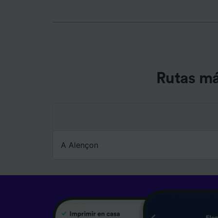
Lista d
Rutas má
A Alençon