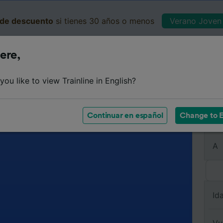
de descuento
si tienes 30 años o menos
Verano Joven 
ere,
Business
Cesta
Mis 
ou like to view Trainline in English?
Continuar en español
Change to E
De
A
Id