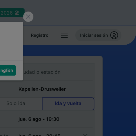
2026 🏖️
reservas
Registro
Iniciar sesión
nglish
Solo ida
Ida y vuelta
a