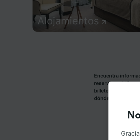
Alojamientos
Encuentra informac
reserva tus billete
billetes de más de
dónde puedes ir de
No
Gracia