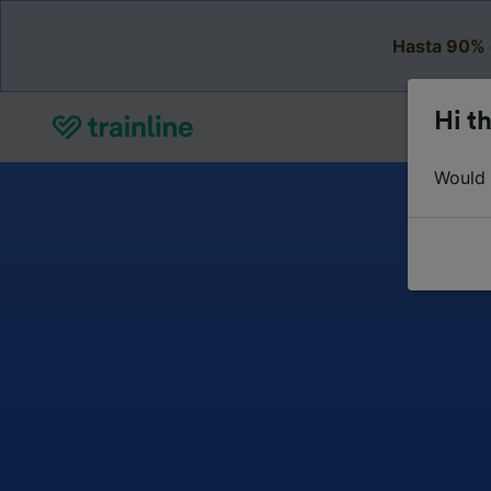
Hasta 90% 
Hi th
Would y