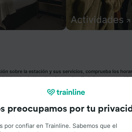
Actividades
ión sobre la estación y sus servicios, comprueba los horar
s desde o hacia Kapellen-Drusweiler. Trainline opera en 45
 270 compañías de tren y autobús incluyendo
Deutsche Ba
sde Kapellen-Drusweiler con Trainline.
s preocupamos por tu privaci
s por confiar en Trainline. Sabemos que el