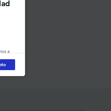
dad
mos a
okies
pto
 en
 la
 a
os no se
ara ello.