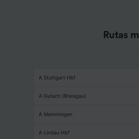
Utilizar
caracter
informac
persona
audienci
Rutas m
Lista d
A Stuttgart Hbf
A Gutach (Breisgau)
A Memmingen
A Lindau Hbf