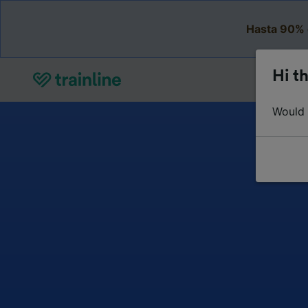
Hasta 90% 
Hi th
Would y