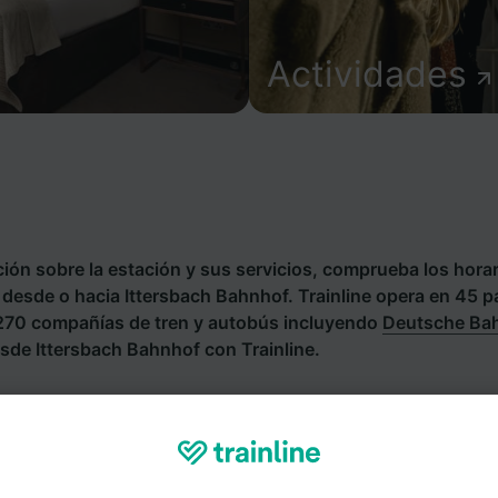
Actividades
ión sobre la estación y sus servicios, comprueba los horar
s desde o hacia Ittersbach Bahnhof. Trainline opera en 45 
 270 compañías de tren y autobús incluyendo
Deutsche Ba
sde Ittersbach Bahnhof con Trainline.