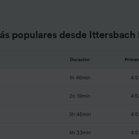
 datos de localización geográfica precisa. Analizar activam
ísticas del dispositivo para su identificación. Almacenar la
ión en un dispositivo y/o acceder a ella. Publicidad y con
lizados, medición de publicidad y contenido, investigación
a y desarrollo de servicios.
ás populares desde Ittersbach
e asociados (proveedores)
Duración
Primer
1h 46min
4:5
2h 19min
4:5
3h 46min
4:5
4h 33min
4:5