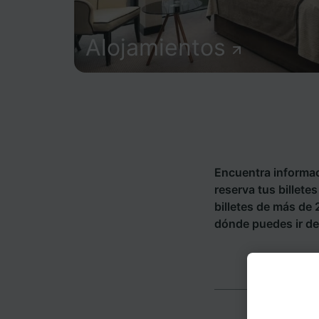
Alojamientos
Encuentra informac
reserva tus billete
billetes de más de
dónde puedes ir de