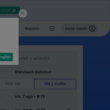
2026 🏖️
reservas
Registro
Iniciar sesión
nglish
Solo ida
Ida y vuelta
a