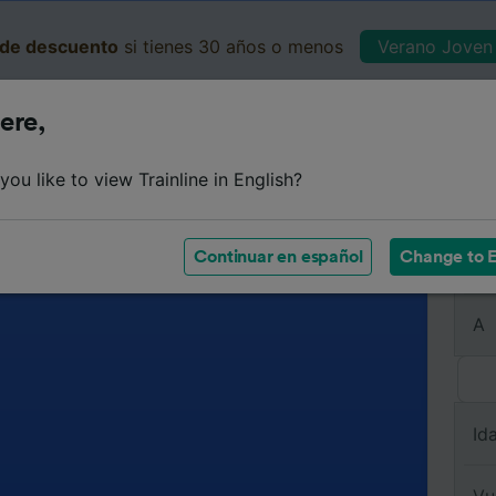
de descuento
si tienes 30 años o menos
Verano Joven 
ere,
Business
Cesta
Mis 
ou like to view Trainline in English?
Continuar en español
Change to E
De
A
Id