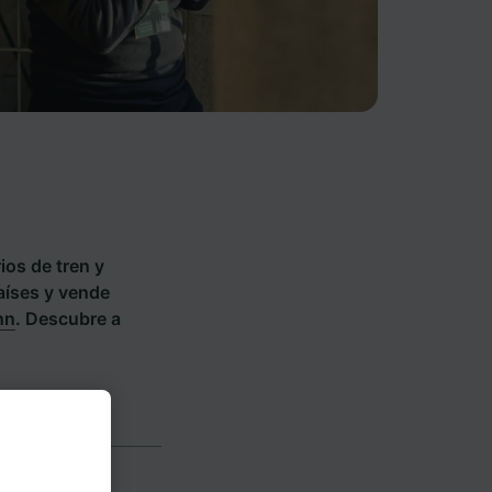
ios de tren y
países y vende
hn
. Descubre a