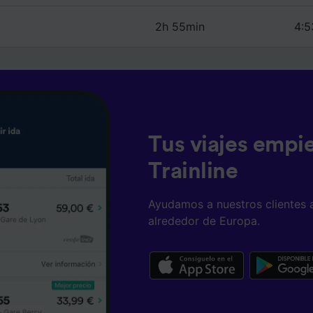
2h 55min
4:5
Tus viajes empi
Trainline
Ayudamos a nuestros clientes 
alrededor de Europa.