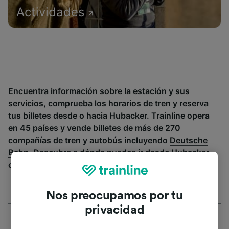
Actividades
Encuentra información sobre la estación y sus
servicios, comprueba los horarios de tren y reserva
tus billetes desde o hacia Hubacker. Trainline opera
en 45 países y vende billetes de más de 270
compañías de tren y autobús incluyendo
Deutsche
Bahn
. Descubre a dónde puedes ir desde Hubacker
con Trainline.
Nos preocupamos por tu
privacidad