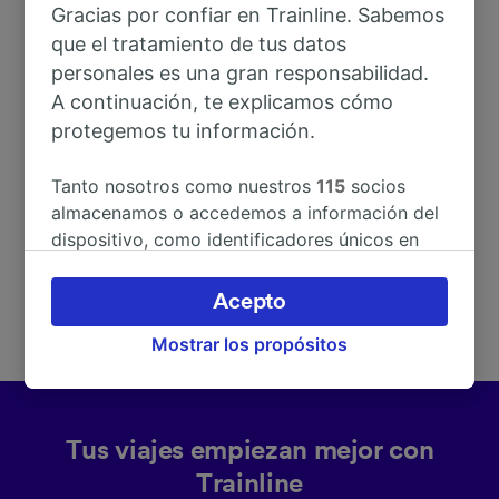
Gracias por confiar en Trainline. Sabemos
que el tratamiento de tus datos
Dirección
personales es una gran responsabilidad.
A continuación, te explicamos cómo
protegemos tu información.
Im Hubacker 4
77794 Lautenbach
Tanto nosotros como nuestros
115
socios
Deutschland
almacenamos o accedemos a información del
dispositivo, como identificadores únicos en
las cookies para tratar datos personales.
Puedes aceptar o administrar tus preferencias
Acepto
haciendo clic abajo, incluido el derecho de
Mostrar los propósitos
oposición en función de tu interés legítimo o,
en cualquier momento, a través de la página
de la política de privacidad. Tus preferencias
se notificarán a nuestros socios y no
Tus viajes empiezan mejor con
afectarán a los datos de navegación. Tus
datos no se utilizarán con fines de rastreo si
Trainline