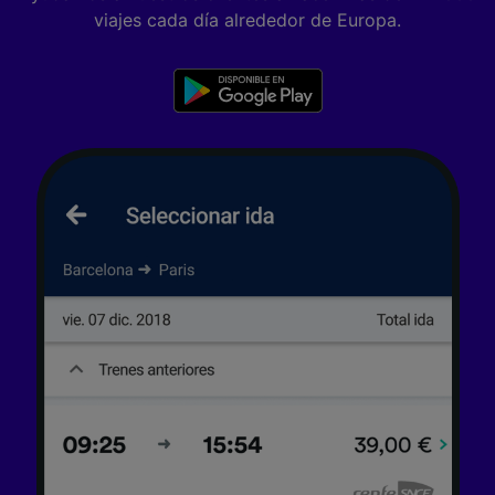
viajes cada día alrededor de Europa.
Lista de asociados (proveedores)