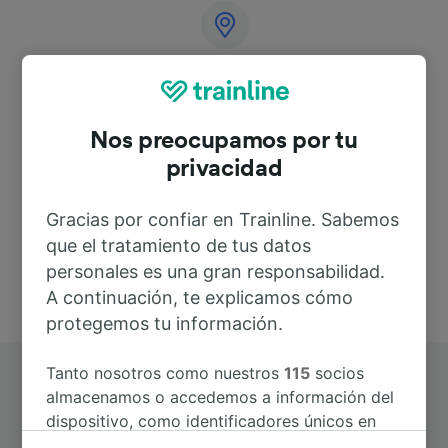
Dirección
Lauchaer Str. 1
Nos preocupamos por tu
99880 Hörselgau
privacidad
Deutschland
Gracias por confiar en Trainline. Sabemos
que el tratamiento de tus datos
personales es una gran responsabilidad.
A continuación, te explicamos cómo
protegemos tu información.
Tanto nosotros como nuestros
115
socios
almacenamos o accedemos a información del
dispositivo, como identificadores únicos en
las cookies para tratar datos personales.