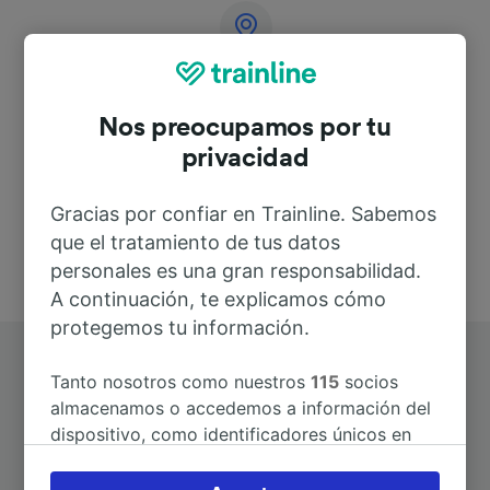
Dirección
Nos preocupamos por tu
Deutschland
privacidad
Gracias por confiar en Trainline. Sabemos
que el tratamiento de tus datos
personales es una gran responsabilidad.
A continuación, te explicamos cómo
protegemos tu información.
Tanto nosotros como nuestros
115
socios
almacenamos o accedemos a información del
dispositivo, como identificadores únicos en
las cookies para tratar datos personales.
Rutas más populares desde Holzhau
Puedes aceptar o administrar tus preferencias