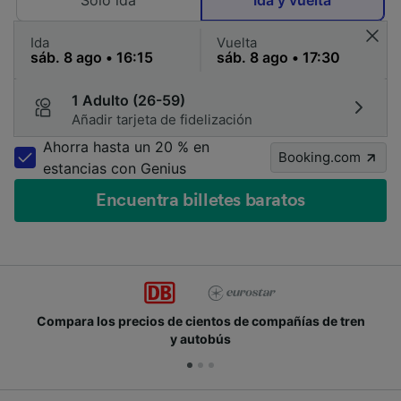
Solo ida
Ida y vuelta
Ida
Vuelta
1 Adulto (26-59)
Añadir tarjeta de fidelización
Ahorra hasta un 20 % en
Booking.com
estancias con Genius
Encuentra billetes baratos
entos de compañías de tren
Únete a los millones de p
tobús
cad