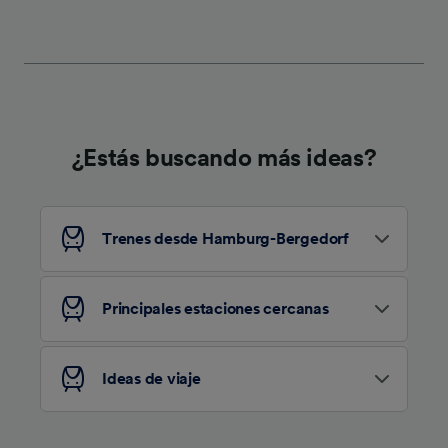
identificación. Almacenar la información en un
dispositivo y/o acceder a ella. Publicidad y
contenido personalizados, medición de
publicidad y contenido, investigación de
audiencia y desarrollo de servicios.
Lista de asociados (proveedores)
¿Estás buscando más ideas?
Trenes desde Hamburg-Bergedorf
Principales estaciones cercanas
Ideas de viaje