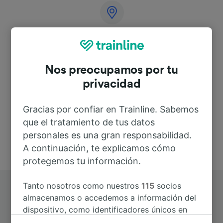
Dirección
An der Magistrale
Nos preocupamos por tu
06122 Halle
privacidad
Deutschland
Gracias por confiar en Trainline. Sabemos
que el tratamiento de tus datos
personales es una gran responsabilidad.
A continuación, te explicamos cómo
protegemos tu información.
Tanto nosotros como nuestros
115
socios
almacenamos o accedemos a información del
dispositivo, como identificadores únicos en
las cookies para tratar datos personales.