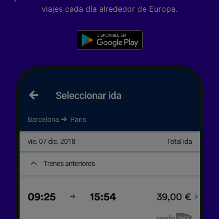
viajes cada día alrededor de Europa.
Lista de asociados (proveedores)