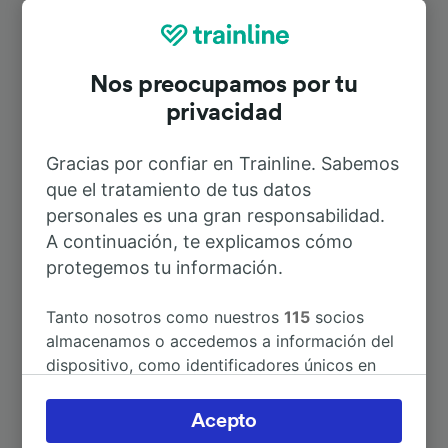
Rutas más populares desde
Grottammare
Nos preocupamos por tu
privacidad
Duración
Gracias por confiar en Trainline. Sabemos
A Giulianova
17min
que el tratamiento de tus datos
personales es una gran responsabilidad.
A Ancona
1h 2min
A continuación, te explicamos cómo
protegemos tu información.
A Pedaso
8min
Tanto nosotros como nuestros
115
socios
almacenamos o accedemos a información del
A Roma
4h 45min
dispositivo, como identificadores únicos en
las cookies para tratar datos personales.
Puedes aceptar o administrar tus preferencias
A Ascoli Piceno
52min
Acepto
haciendo clic abajo, incluido el derecho de