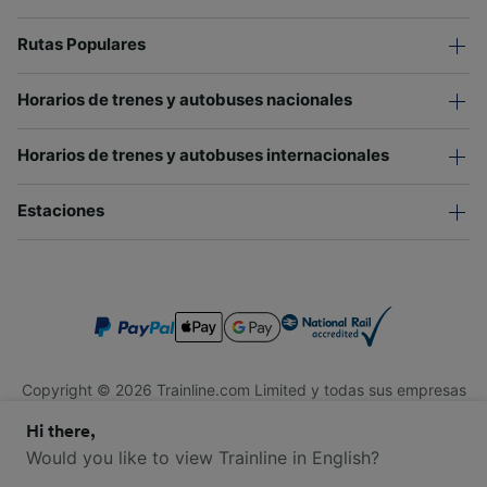
Rutas Populares
Horarios de trenes y autobuses nacionales
Horarios de trenes y autobuses internacionales
Estaciones
Copyright © 2026 Trainline.com Limited y todas sus empresas
afiliadas. Todos los derechos reservados.
Hi there,
Trainline.com Limited está registrada en Inglaterra y Gales.
Compañía No. 3846791. Dirección: 1 Stonecutter St, Londres
Would you like to view Trainline in English?
EC4A 4AH, Reino Unido. Número de IVA: 791 7261 06.