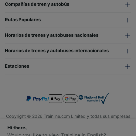
Compañías de tren y autobús
Rutas Populares
Horarios de trenes y autobuses nacionales
Horarios de trenes y autobuses internacionales
Estaciones
Copyright © 2026 Trainline.com Limited y todas sus empresas
afiliadas. Todos los derechos reservados.
Hi there,
Trainline.com Limited está registrada en Inglaterra y Gales.
Compañía No. 3846791. Dirección: 1 Stonecutter St, Londres
Would you like to view Trainline in English?