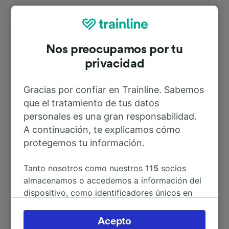
Rutas más populares desde
Grevesmühlen
Nos preocupamos por tu
privacidad
Duración
Gracias por confiar en Trainline. Sabemos
que el tratamiento de tus datos
A Hamburg Hbf
1h 7min
personales es una gran responsabilidad.
A continuación, te explicamos cómo
A Amsterdam
6h 48min
protegemos tu información.
A Berlín
2h 12min
Tanto nosotros como nuestros
115
socios
almacenamos o accedemos a información del
dispositivo, como identificadores únicos en
A Bad Kleinen
40min
las cookies para tratar datos personales.
Puedes aceptar o administrar tus preferencias
Acepto
A Hamburgo
1h 1min