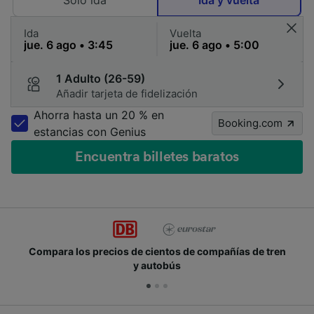
Solo ida
Ida y vuelta
Ida
Vuelta
1 Adulto (26-59)
Añadir tarjeta de fidelización
Ahorra hasta un 20 % en
Booking.com
estancias con Genius
Encuentra billetes baratos
entos de compañías de tren
Únete a los millones de p
tobús
cad