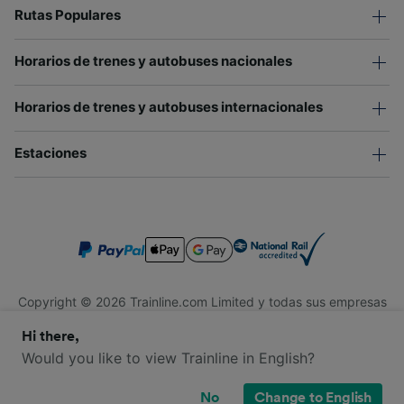
Rutas Populares
Horarios de trenes y autobuses nacionales
Horarios de trenes y autobuses internacionales
Estaciones
Copyright © 2026 Trainline.com Limited y todas sus empresas
afiliadas. Todos los derechos reservados.
Hi there,
Trainline.com Limited está registrada en Inglaterra y Gales.
Compañía No. 3846791. Dirección: 1 Stonecutter St, Londres
Would you like to view Trainline in English?
EC4A 4AH, Reino Unido. Número de IVA: 791 7261 06.
No
Change to English