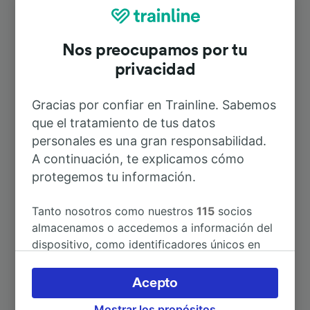
Stadt
Nos preocupamos por tu
Duración
privacidad
Gracias por confiar en Trainline. Sabemos
A Braunschweig Hbf
38min
que el tratamiento de tus datos
personales es una gran responsabilidad.
A Uelzen
1h 11min
A continuación, te explicamos cómo
protegemos tu información.
A Hannover Hbf
52min
Tanto nosotros como nuestros
115
socios
almacenamos o accedemos a información del
A Berlín
1h 41min
dispositivo, como identificadores únicos en
las cookies para tratar datos personales.
A Berlin Hbf
1h 54min
Puedes aceptar o administrar tus preferencias
Acepto
haciendo clic abajo, incluido el derecho de
Mostrar los propósitos