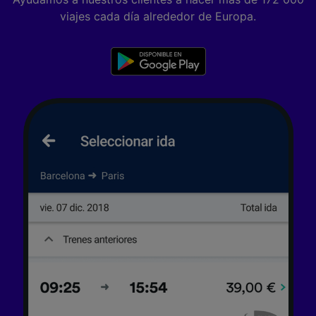
viajes cada día alrededor de Europa.
Lista de asociados (proveedores)