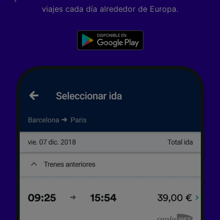
viajes cada día alrededor de Europa.
Lista de asociados (proveedores)