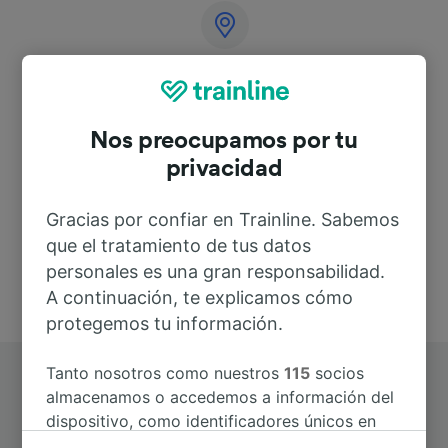
Dirección
Am Bahnhof 1
Nos preocupamos por tu
07768 Freienorla
privacidad
Deutschland
Gracias por confiar en Trainline. Sabemos
que el tratamiento de tus datos
personales es una gran responsabilidad.
A continuación, te explicamos cómo
protegemos tu información.
Tanto nosotros como nuestros
115
socios
almacenamos o accedemos a información del
dispositivo, como identificadores únicos en
las cookies para tratar datos personales.