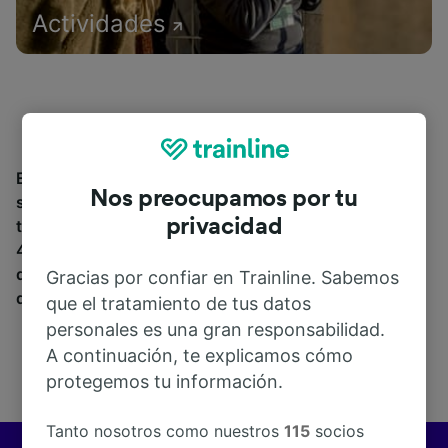
Actividades
Encuentra información sobre la estación y sus
Nos preocupamos por tu
servicios, comprueba los horarios de tren y reserva
privacidad
tus billetes desde o hacia Franza. Trainline opera en
45 países y vende billetes de más de 270 compañías
de tren y autobús incluyendo
Renfe
. Descubre a
Gracias por confiar en Trainline. Sabemos
dónde puedes ir desde Franza con Trainline.
que el tratamiento de tus datos
personales es una gran responsabilidad.
A continuación, te explicamos cómo
protegemos tu información.
Tanto nosotros como nuestros
115
socios