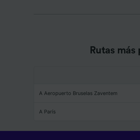
persona
audienci
Lista d
Rutas más 
A Aeropuerto Bruselas Zaventem
A París