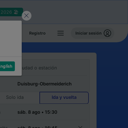
2026 🏖️
reservas
Registro
Iniciar sesión
nglish
Solo ida
Ida y vuelta
a