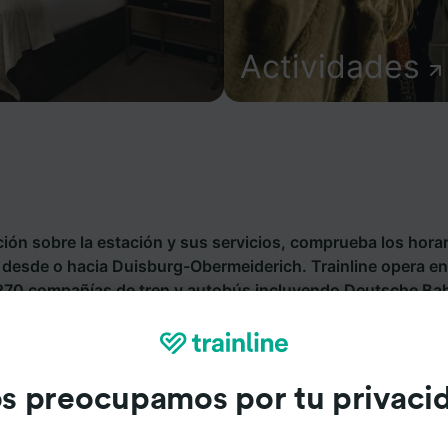
Actividades
ión sobre la estación y sus servicios, comprueba los horar
es desde o hacia Duisburg-Obermeiderich. Trainline opera e
 270 compañías de tren y autobús incluyendo
Deutsche Ba
sde Duisburg-Obermeiderich con Trainline.
s preocupamos por tu privaci