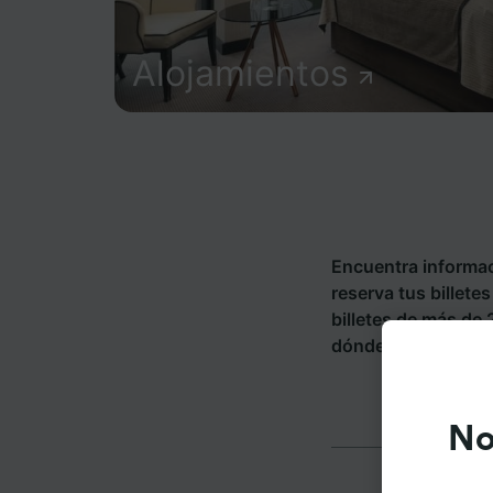
Alojamientos
Encuentra informac
reserva tus billet
billetes de más de
dónde puedes ir de
No