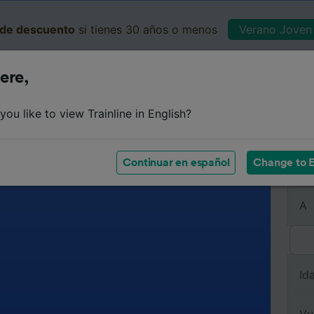
de descuento
si tienes 30 años o menos
Verano Joven 
ere,
Business
Cesta
Mis 
ou like to view Trainline in English?
Continuar en español
Change to E
De
A
Id