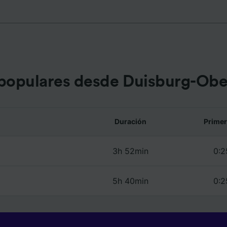
lizados, medición de publicidad y contenido, investigación
a y desarrollo de servicios.
e asociados (proveedores)
populares desde Duisburg-Ob
Duración
Primer
3h 52min
0:2
5h 40min
0:2