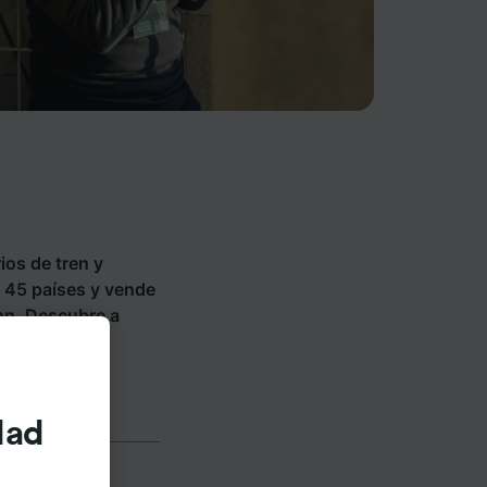
ios de tren y
n 45 países y vende
hn
. Descubre a
dad