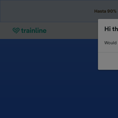
Hasta 90% 
Hi th
Would y