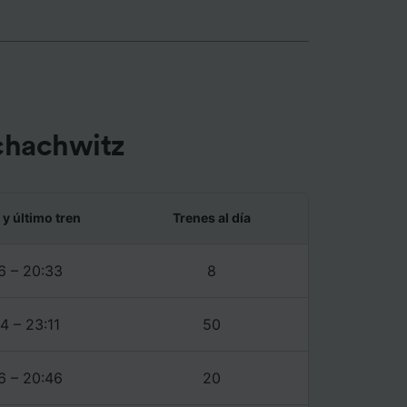
ente las
tenido
 de
chachwitz
 y último tren
Trenes al día
6 – 20:33
8
4 – 23:11
50
6 – 20:46
20