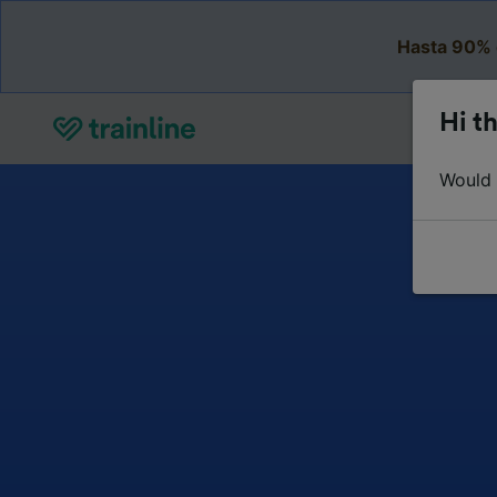
Hasta 90% 
Hi th
Would y