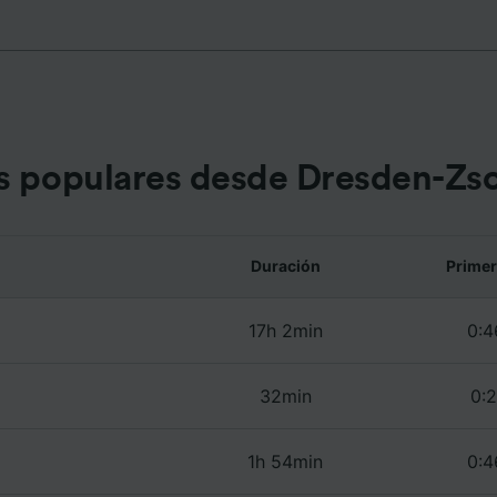
osotros como nuestros asociados tratamos los datos para
ionar:
 datos de localización geográfica precisa. Analizar activam
ísticas del dispositivo para su identificación. Almacenar la
ión en un dispositivo y/o acceder a ella. Publicidad y con
lizados, medición de publicidad y contenido, investigación
a y desarrollo de servicios.
s populares desde Dresden-Zs
e asociados (proveedores)
Duración
Primer
17h 2min
0:4
32min
0:2
1h 54min
0:4