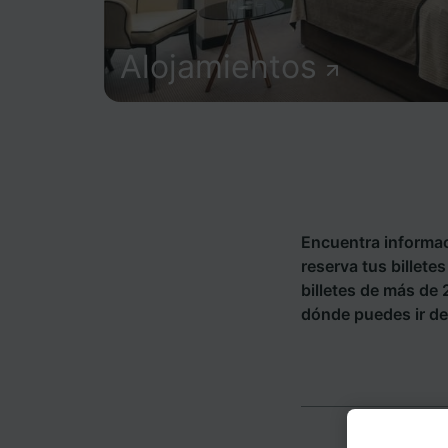
Alojamientos
Encuentra informac
reserva tus billet
billetes de más de
dónde puedes ir d