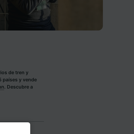
ios de tren y
5 países y vende
hn
. Descubre a