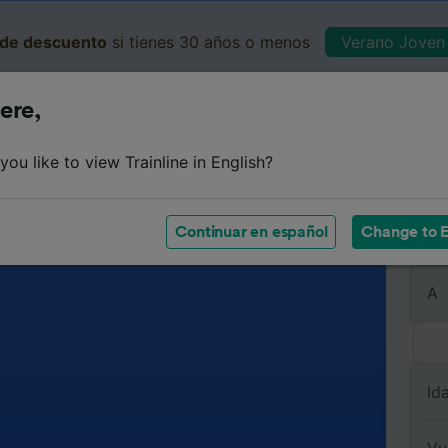
de descuento
si tienes 30 años o menos
Verano Joven 
ere,
Business
Cesta
Mis 
ou like to view Trainline in English?
Continuar en español
Change to E
De
A
Id