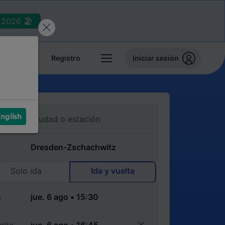
2026 🏖️
reservas
Registro
Iniciar sesión
nglish
Solo ida
Ida y vuelta
a