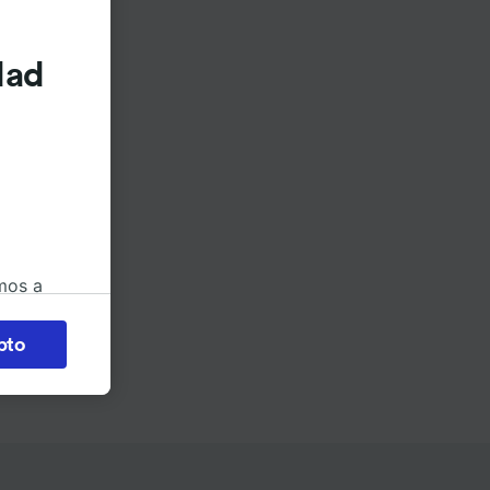
dad
mos a
okies
pto
 en
 la
 a
os no se
ara ello.