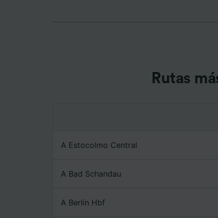
Tanto n
proporc
Utilizar
caracter
informac
persona
audienci
Rutas má
Lista d
A Estocolmo Central
A Bad Schandau
A Berlin Hbf