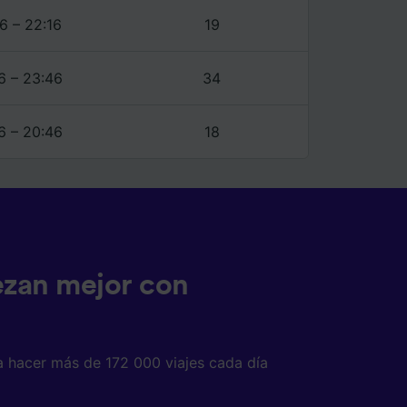
6 – 22:16
19
6 – 23:46
34
6 – 20:46
18
ezan mejor con
a hacer más de 172 000 viajes cada día