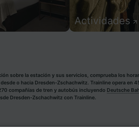
Actividades
ión sobre la estación y sus servicios, comprueba los horar
es desde o hacia Dresden-Zschachwitz. Trainline opera en 4
 270 compañías de tren y autobús incluyendo
Deutsche Ba
esde Dresden-Zschachwitz con Trainline.