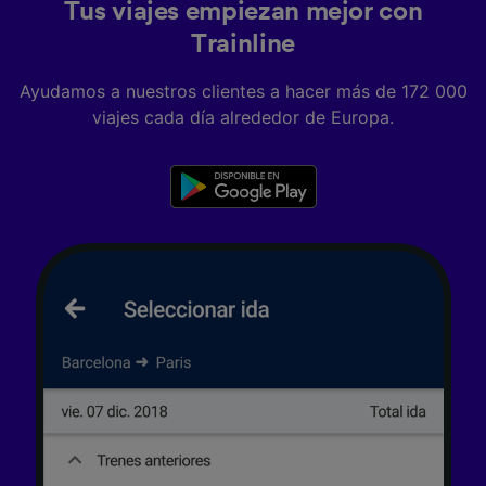
Tus viajes empiezan mejor con
publicidad y contenido, investigación de
audiencia y desarrollo de servicios.
Trainline
Lista de asociados (proveedores)
Ayudamos a nuestros clientes a hacer más de 172 000
viajes cada día alrededor de Europa.