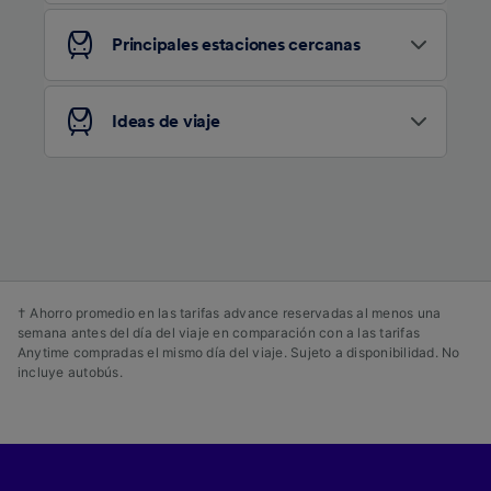
contenido personalizados, medición de
publicidad y contenido, investigación de
audiencia y desarrollo de servicios.
Principales estaciones cercanas
Lista de asociados (proveedores)
Ideas de viaje
† Ahorro promedio en las tarifas advance reservadas al menos una
semana antes del día del viaje en comparación con a las tarifas
Anytime compradas el mismo día del viaje. Sujeto a disponibilidad. No
incluye autobús.