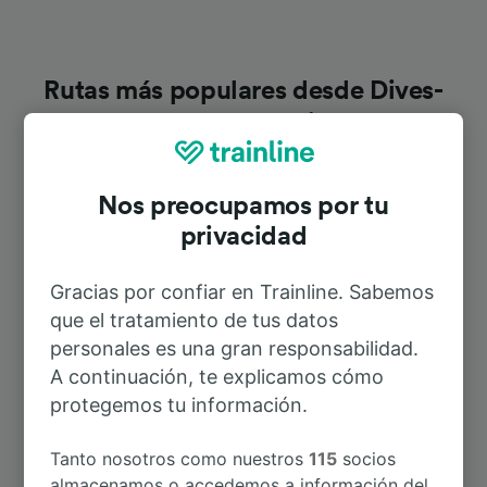
Rutas más populares desde Dives-
sur-Mer—Port-Guillaume
Duración
Nos preocupamos por tu
privacidad
A Houlgate
4min
Gracias por confiar en Trainline. Sabemos
que el tratamiento de tus datos
A París
2h 51min
personales es una gran responsabilidad.
A continuación, te explicamos cómo
A Caen
1h 54min
protegemos tu información.
A Le Havre
3h 42min
Tanto nosotros como nuestros
115
socios
almacenamos o accedemos a información del