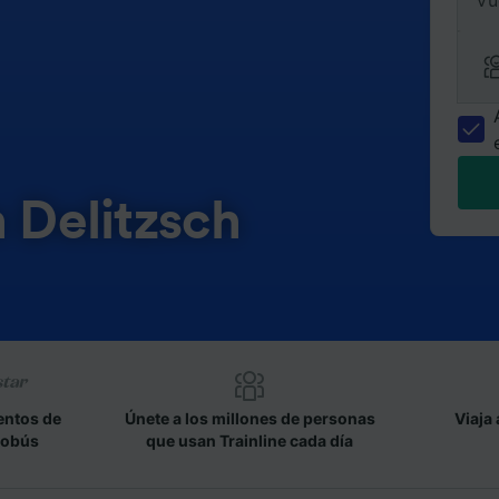
Vu
n Delitzsch
entos de
Únete a los millones de personas
Viaja 
tobús
que usan Trainline cada día