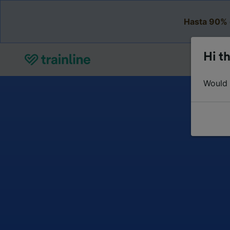
Hasta 90% 
Hi th
Would y