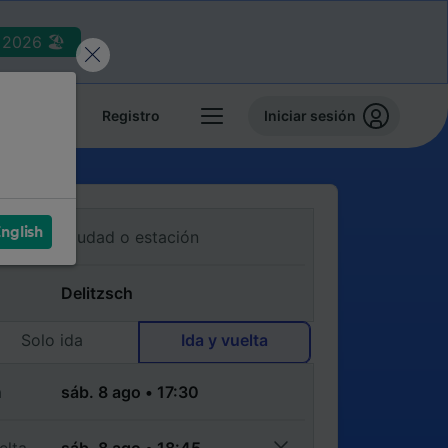
2026 🏖️
reservas
Registro
Iniciar sesión
nglish
Solo ida
Ida y vuelta
a