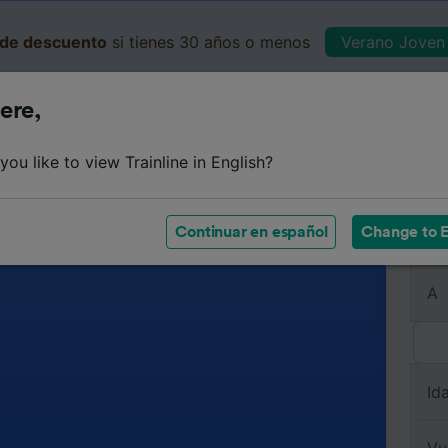
de descuento
si tienes 30 años o menos
Verano Joven 
ere,
Business
Cesta
Mis 
ou like to view Trainline in English?
Continuar en español
Change to E
De
A
Id