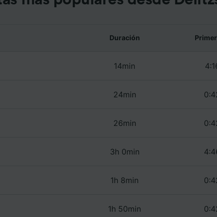
e asociados (proveedores)
Duración
Primer
14min
4:1
24min
0:4
26min
0:4
3h 0min
4:4
1h 8min
0:4
1h 50min
0:4