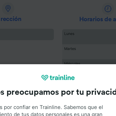
irección
Horarios de 
Lunes
Martes
Miércoles
Jueves
s preocupamos por tu privaci
Viernes
s por confiar en Trainline. Sabemos que el
Sábado
iento de tus datos personales es una gran