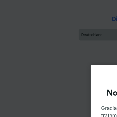
D
Deutschland
No
Gracia
tratam