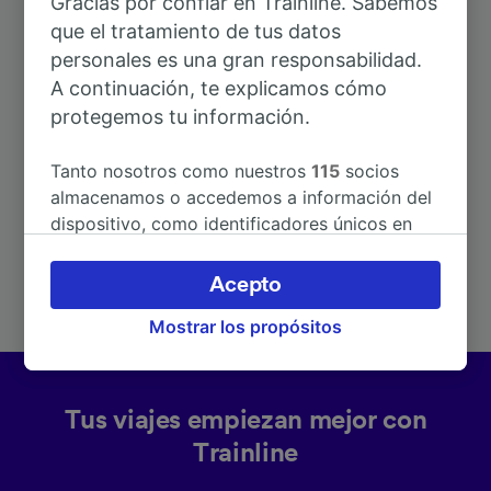
Gracias por confiar en Trainline. Sabemos
que el tratamiento de tus datos
personales es una gran responsabilidad.
A continuación, te explicamos cómo
protegemos tu información.
Rutas más populares desde Cozzo
Tanto nosotros como nuestros
115
socios
almacenamos o accedemos a información del
dispositivo, como identificadores únicos en
Duración
las cookies para tratar datos personales.
Puedes aceptar o administrar tus preferencias
Acepto
A Pavia
5h 16min
haciendo clic abajo, incluido el derecho de
Mostrar los propósitos
oposición en función de tu interés legítimo o,
en cualquier momento, a través de la página
de la política de privacidad. Tus preferencias
se notificarán a nuestros socios y no
Tus viajes empiezan mejor con
afectarán a los datos de navegación. Tus
Trainline
datos no se utilizarán con fines de rastreo si
no nos has dado consentimiento para ello.