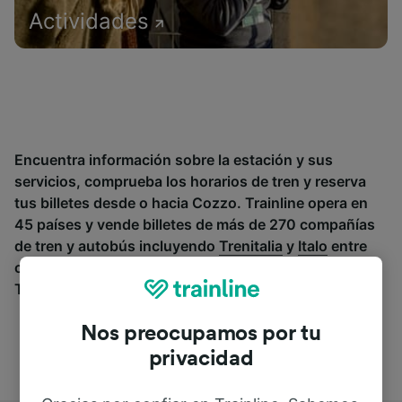
Actividades
Encuentra información sobre la estación y sus
servicios, comprueba los horarios de tren y reserva
tus billetes desde o hacia Cozzo. Trainline opera en
45 países y vende billetes de más de 270 compañías
de tren y autobús incluyendo
Trenitalia
y
Italo
entre
otras. Descubre a dónde puedes ir desde Cozzo con
Trainline.
Nos preocupamos por tu
privacidad