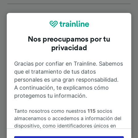
Rutas más populares desde
Nos preocupamos por tu
Colleferro-Segni-Paliano
privacidad
Gracias por confiar en Trainline. Sabemos
Duración
que el tratamiento de tus datos
personales es una gran responsabilidad.
A Roma Termini
40min
A continuación, te explicamos cómo
protegemos tu información.
A Frosinone
20min
Tanto nosotros como nuestros
115
socios
A Ciampino
28min
almacenamos o accedemos a información del
dispositivo, como identificadores únicos en
las cookies para tratar datos personales.
A Cassino
57min