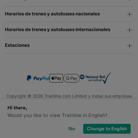
Horarios de trenes y autobuses nacionales
Horarios de trenes y autobuses internacionales
Estaciones
Copyright © 2026 Trainline.com Limited y todas sus empresas
afiliadas. Todos los derechos reservados.
Hi there,
Trainline.com Limited está registrada en Inglaterra y Gales.
Compañía No. 3846791. Dirección: 1 Stonecutter St, Londres
Would you like to view Trainline in English?
EC4A 4AH, Reino Unido. Número de IVA: 791 7261 06.
No
Change to English