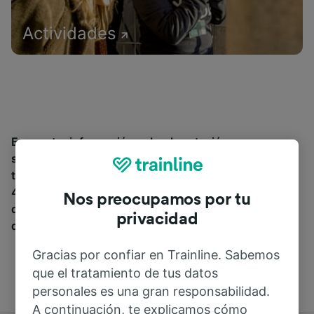
Actividades
Encuentra información sobre la estación y sus
servicios, comprueba los horarios de tren y reserva
tus billetes desde o hacia Chelan. Trainline opera en
45 países y vende billetes de más de 270 compañías
Nos preocupamos por tu
de tren y autobús incluyendo
SNCF
. Descubre a
privacidad
dónde puedes ir desde Chelan con Trainline.
Gracias por confiar en Trainline. Sabemos
que el tratamiento de tus datos
personales es una gran responsabilidad.
A continuación, te explicamos cómo