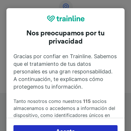
Dirección
Nos preocupamos por tu
26010 Capralba
privacidad
Italy
Gracias por confiar en Trainline. Sabemos
que el tratamiento de tus datos
personales es una gran responsabilidad.
A continuación, te explicamos cómo
protegemos tu información.
Tanto nosotros como nuestros
115
socios
almacenamos o accedemos a información del
dispositivo, como identificadores únicos en
las cookies para tratar datos personales.
Puedes aceptar o administrar tus preferencias