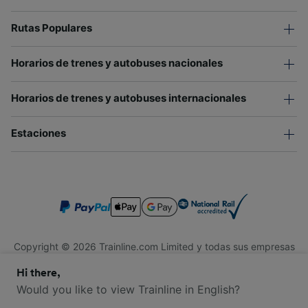
Rutas Populares
Horarios de trenes y autobuses nacionales
Horarios de trenes y autobuses internacionales
Estaciones
Copyright © 2026 Trainline.com Limited y todas sus empresas
afiliadas. Todos los derechos reservados.
Hi there,
Trainline.com Limited está registrada en Inglaterra y Gales.
Compañía No. 3846791. Dirección: 1 Stonecutter St, Londres
Would you like to view Trainline in English?
EC4A 4AH, Reino Unido. Número de IVA: 791 7261 06.