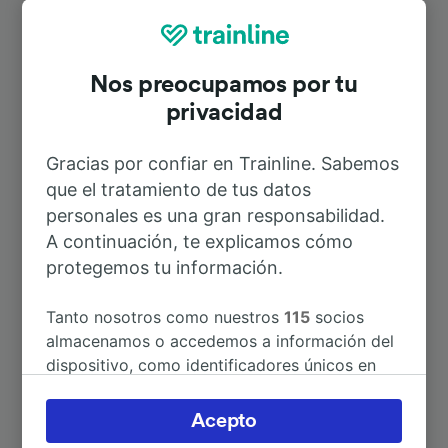
Rutas más populares desde Capo
Bonifati
Nos preocupamos por tu
privacidad
Duración
Gracias por confiar en Trainline. Sabemos
A Nápoles
3h 12min
que el tratamiento de tus datos
personales es una gran responsabilidad.
A Lamezia Terme
1h 12min
A continuación, te explicamos cómo
protegemos tu información.
A Napoli Centrale
3h 12min
Tanto nosotros como nuestros
115
socios
almacenamos o accedemos a información del
A Castiglione Cosentino
38min
dispositivo, como identificadores únicos en
las cookies para tratar datos personales.
Puedes aceptar o administrar tus preferencias
A Diamante-Buonvicino
10min
Acepto
haciendo clic abajo, incluido el derecho de