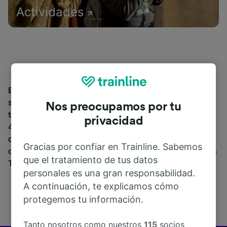
Actividades
Encuentra información sobre la estación y sus
servicios, comprueba los horarios de tren y reserva
Nos preocupamos por tu
tus billetes desde o hacia Brozolo. Trainline opera en
privacidad
45 países y vende billetes de más de 270 compañías
de tren y autobús incluyendo
Trenitalia
y
Italo
entre
Gracias por confiar en Trainline. Sabemos
otras. Descubre a dónde puedes ir desde Brozolo con
que el tratamiento de tus datos
Trainline.
personales es una gran responsabilidad.
A continuación, te explicamos cómo
protegemos tu información.
Tanto nosotros como nuestros
115
socios