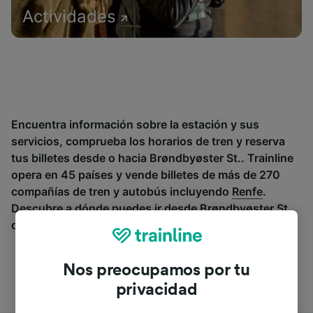
Actividades
Encuentra información sobre la estación y sus
servicios, comprueba los horarios de tren y reserva
tus billetes desde o hacia Brøndbyøster St.. Trainline
opera en 45 países y vende billetes de más de 270
compañías de tren y autobús incluyendo
Renfe
.
Descubre a dónde puedes ir desde Brøndbyøster St.
con Trainline.
Nos preocupamos por tu
privacidad