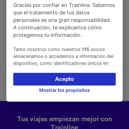
Gracias por confiar en Trainline. Sabemos
que el tratamiento de tus datos
personales es una gran responsabilidad.
A continuación, te explicamos cómo
protegemos tu información.
Rutas más populares desde
Tanto nosotros como nuestros
115
socios
Brøndbyøster St.
almacenamos o accedemos a información del
dispositivo, como identificadores únicos en
las cookies para tratar datos personales.
Duración
Puedes aceptar o administrar tus preferencias
Acepto
haciendo clic abajo, incluido el derecho de
A Copenhague
14min
Mostrar los propósitos
oposición en función de tu interés legítimo o,
en cualquier momento, a través de la página
de la política de privacidad. Tus preferencias
se notificarán a nuestros socios y no
afectarán a los datos de navegación. Tus
Tus viajes empiezan mejor con
datos no se utilizarán con fines de rastreo si
Trainline