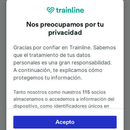
Rutas más populares desde Bolzano
Novarese
Nos preocupamos por tu
privacidad
Duración
Gracias por confiar en Trainline. Sabemos
A Milán
1h 49min
que el tratamiento de tus datos
personales es una gran responsabilidad.
A Vipiteno/Sterzing
6h 36min
A continuación, te explicamos cómo
protegemos tu información.
A Chiusa/Klausen
5h 58min
Tanto nosotros como nuestros
115
socios
almacenamos o accedemos a información del
A Florencia
5h 4min
dispositivo, como identificadores únicos en
las cookies para tratar datos personales.
Puedes aceptar o administrar tus preferencias
A Lamezia Terme Centrale
13h 10min
Acepto
haciendo clic abajo, incluido el derecho de