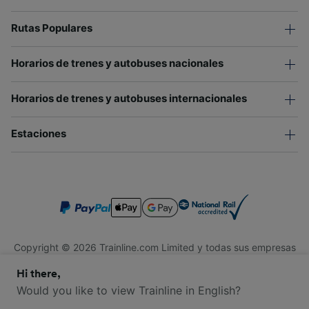
Rutas Populares
Horarios de trenes y autobuses nacionales
Horarios de trenes y autobuses internacionales
Estaciones
Copyright © 2026 Trainline.com Limited y todas sus empresas
afiliadas. Todos los derechos reservados.
Hi there,
Trainline.com Limited está registrada en Inglaterra y Gales.
Compañía No. 3846791. Dirección: 1 Stonecutter St, Londres
Would you like to view Trainline in English?
EC4A 4AH, Reino Unido. Número de IVA: 791 7261 06.