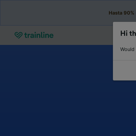
Hasta 90% 
Hi th
Would y