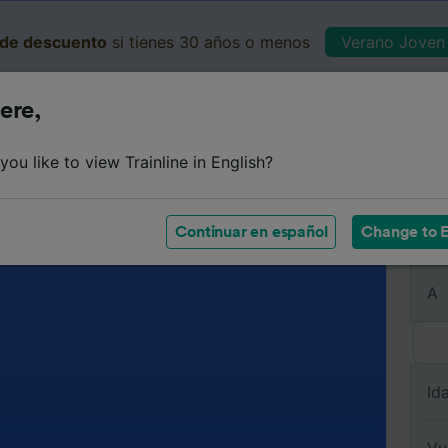
de descuento
si tienes 30 años o menos
Verano Joven 
ere,
Business
Cesta
Mis 
ou like to view Trainline in English?
Continuar en español
Change to E
De
A
Id