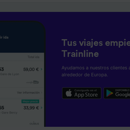
Tus viajes empi
Trainline
Ayudamos a nuestros clientes 
alrededor de Europa.