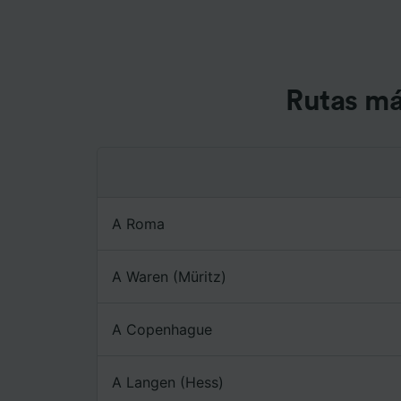
caracter
informac
persona
audienci
Lista d
Rutas má
A Roma
A Waren (Müritz)
A Copenhague
A Langen (Hess)