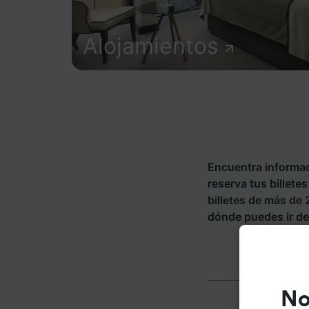
Alojamientos
Encuentra informac
reserva tus billete
billetes de más de
dónde puedes ir de
No