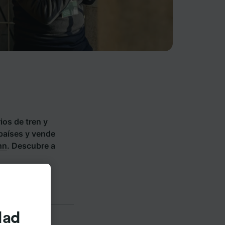
ios de tren y
 países y vende
hn
. Descubre a
dad