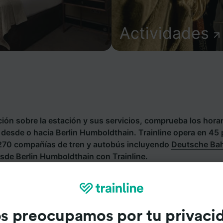
Actividades
ión sobre la estación y sus servicios, comprueba los horar
s desde o hacia Berlin Humboldthain. Trainline opera en 45
 270 compañías de tren y autobús incluyendo
Deutsche Ba
sde Berlin Humboldthain con Trainline.
s preocupamos por tu privaci