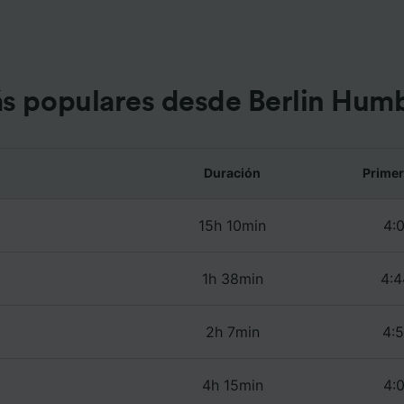
ísticas del dispositivo para su identificación. Almacenar la
ión en un dispositivo y/o acceder a ella. Publicidad y con
lizados, medición de publicidad y contenido, investigación
a y desarrollo de servicios.
e asociados (proveedores)
s populares desde Berlin Hum
Duración
Primer
15h 10min
4:0
1h 38min
4:4
2h 7min
4:5
4h 15min
4:0