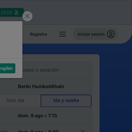
2026 🏖️
reservas
Registro
Iniciar sesión
nglish
Solo ida
Ida y vuelta
a