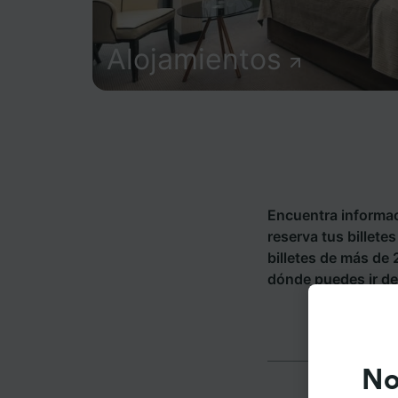
Alojamientos
Encuentra informac
reserva tus billete
billetes de más de
dónde puedes ir de
No