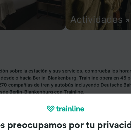
Actividades
ión sobre la estación y sus servicios, comprueba los horar
s desde o hacia Berlin-Blankenburg. Trainline opera en 45 
 270 compañías de tren y autobús incluyendo
Deutsche Ba
sde Berlin-Blankenburg con Trainline.
s preocupamos por tu privaci