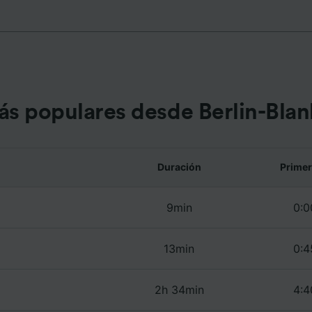
ión en un dispositivo y/o acceder a ella. Publicidad y con
lizados, medición de publicidad y contenido, investigación
a y desarrollo de servicios.
e asociados (proveedores)
ás populares desde Berlin-Bla
Duración
Primer
9min
0:0
13min
0:4
2h 34min
4:4