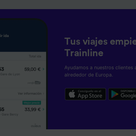
Tus viajes empi
Trainline
Ayudamos a nuestros clientes 
alrededor de Europa.