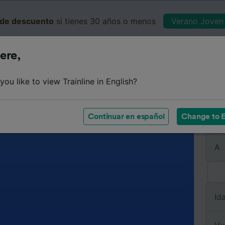
de descuento
si tienes 30 años o menos
Verano Joven 
ere,
Business
Cesta
Mis 
ou like to view Trainline in English?
Continuar en español
Change to E
De
A
Id