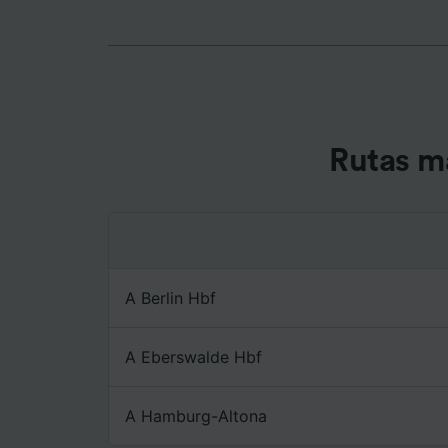
informac
persona
audienci
Lista d
Rutas m
A Berlin Hbf
A Eberswalde Hbf
A Hamburg-Altona