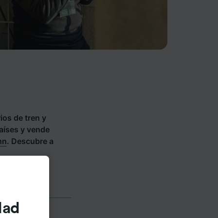
ios de tren y
países y vende
hn
. Descubre a
dad