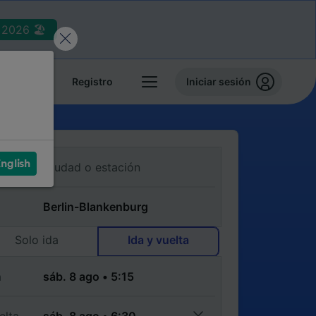
2026 🏖️
reservas
Registro
Iniciar sesión
nglish
Solo ida
Ida y vuelta
a