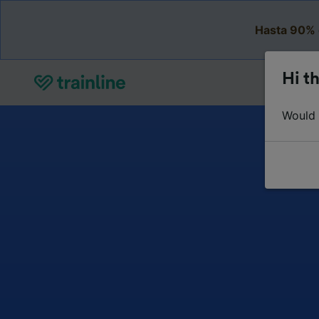
Hasta 90% 
Hi th
Would y