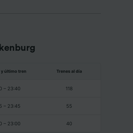
tenido
 de
nkenburg
 y último tren
Trenes al día
0 – 23:40
118
5 – 23:45
55
0 – 23:00
40