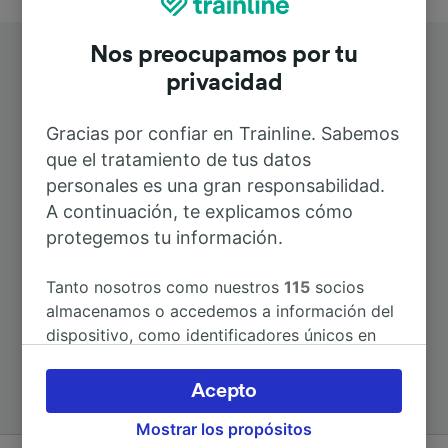
Nos preocupamos por tu
privacidad
Gracias por confiar en Trainline. Sabemos
que el tratamiento de tus datos
Rutas más populares desde Beaupuy
personales es una gran responsabilidad.
Clinique
A continuación, te explicamos cómo
protegemos tu información.
Duración
Tanto nosotros como nuestros
115
socios
almacenamos o accedemos a información del
A Montrabé
6h 49min
dispositivo, como identificadores únicos en
las cookies para tratar datos personales.
Puedes aceptar o administrar tus preferencias
A Toulouse Matabiau
6h 9min
Acepto
haciendo clic abajo, incluido el derecho de
Mostrar los propósitos
oposición en función de tu interés legítimo o,