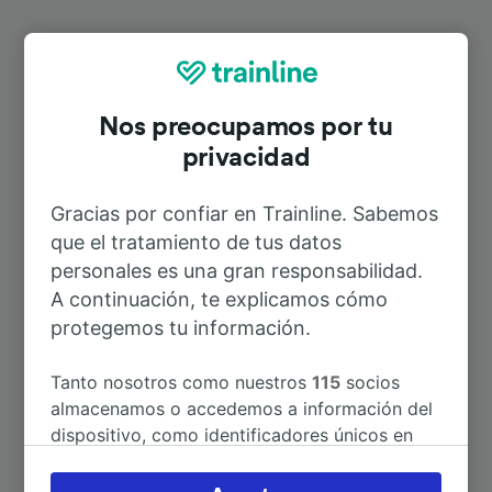
Rutas más populares desde
Barberino di Val d’Elsa
Nos preocupamos por tu
privacidad
Duración
Gracias por confiar en Trainline. Sabemos
que el tratamiento de tus datos
A Florencia
1h 8min
personales es una gran responsabilidad.
A continuación, te explicamos cómo
protegemos tu información.
A Siena
32min
Tanto nosotros como nuestros
115
socios
A Pisa
1h 23min
almacenamos o accedemos a información del
dispositivo, como identificadores únicos en
A Roma
3h 23min
las cookies para tratar datos personales.
Puedes aceptar o administrar tus preferencias