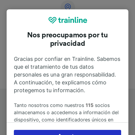
Dirección
Nos preocupamos por tu
Deutschland
privacidad
Gracias por confiar en Trainline. Sabemos
que el tratamiento de tus datos
personales es una gran responsabilidad.
A continuación, te explicamos cómo
protegemos tu información.
Tanto nosotros como nuestros
115
socios
almacenamos o accedemos a información del
dispositivo, como identificadores únicos en
las cookies para tratar datos personales.
Rutas más populares desde Bad
Puedes aceptar o administrar tus preferencias