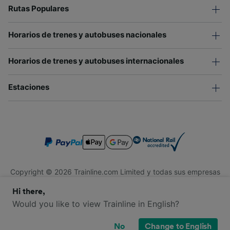
Rutas Populares
Horarios de trenes y autobuses nacionales
Horarios de trenes y autobuses internacionales
Estaciones
Copyright © 2026 Trainline.com Limited y todas sus empresas
afiliadas. Todos los derechos reservados.
Hi there,
Trainline.com Limited está registrada en Inglaterra y Gales.
Compañía No. 3846791. Dirección: 1 Stonecutter St, Londres
Would you like to view Trainline in English?
EC4A 4AH, Reino Unido. Número de IVA: 791 7261 06.
No
Change to English