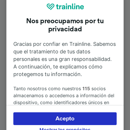
Rodach
Nos preocupamos por tu
Duración
privacidad
Gracias por confiar en Trainline. Sabemos
A Coburg
26min
que el tratamiento de tus datos
personales es una gran responsabilidad.
A Múnich Hbf
3h 7min
A continuación, te explicamos cómo
protegemos tu información.
A Bamberg
1h 1min
Tanto nosotros como nuestros
115
socios
almacenamos o accedemos a información del
A Aeropuerto Frankfurt
3h 56min
dispositivo, como identificadores únicos en
las cookies para tratar datos personales.
A Nürnberg Hbf
1h 30min
Puedes aceptar o administrar tus preferencias
Acepto
haciendo clic abajo, incluido el derecho de
Mostrar los propósitos