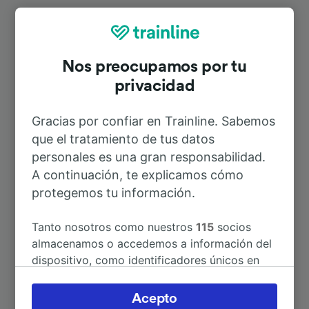
Rutas más populares desde Bad
Köstritz
Nos preocupamos por tu
privacidad
Duración
Gracias por confiar en Trainline. Sabemos
que el tratamiento de tus datos
A Leipzig Hbf
56min
personales es una gran responsabilidad.
A continuación, te explicamos cómo
A Erfurt
1h 15min
protegemos tu información.
A Erfurt Hbf
1h 15min
Tanto nosotros como nuestros
115
socios
almacenamos o accedemos a información del
dispositivo, como identificadores únicos en
A Leipzig-Plagwitz
45min
las cookies para tratar datos personales.
Puedes aceptar o administrar tus preferencias
Acepto
A Aeropuerto Múnich
4h 44min