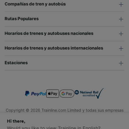
Compañías de tren y autobús
Rutas Populares
Horarios de trenes y autobuses nacionales
Horarios de trenes y autobuses internacionales
Estaciones
Copyright © 2026 Trainline.com Limited y todas sus empresas
afiliadas. Todos los derechos reservados.
Hi there,
Trainline.com Limited está registrada en Inglaterra y Gales.
Compañía No. 3846791. Dirección: 1 Stonecutter St, Londres
Would you like to view Trainline in English?