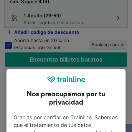
1 Adulto (26-59)
Añadir tarjeta de fidelización
Añadir código de descuento
Ahorra hasta un 20 % en
Booking.com
estancias con Genius
Encuentra billetes baratos
Compara los precios de cientos de compañías de tren
Nos preocupamos por tu
y autobús
privacidad
Gracias por confiar en Trainline. Sabemos
que el tratamiento de tus datos