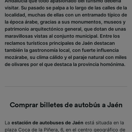
Andalucía que todo apasionado del turismo debería
tratamos los datos para proporcionar:
visitar. Su pasado se palpa a lo largo de las calles de la
Utilizar datos de localización geográfica
precisa. Analizar activamente las
localidad, muchas de ellas con un entramado típico de
características del dispositivo para su
la época árabe, gracias a sus monumentos, museos y
identificación. Almacenar la información en un
patrimonio arquitectónico general, que dotan de unas
dispositivo y/o acceder a ella. Publicidad y
maravillosas vistas al conjunto municipal. Entre los
contenido personalizados, medición de
reclamos turísticos principales de Jaén destacan
publicidad y contenido, investigación de
audiencia y desarrollo de servicios.
también la gastronomía local, con fuerte influencia
mozárabe, su clima cálido y el paraje natural con miles
Lista de asociados (proveedores)
de olivares por el que destaca la provincia homónima.
Comprar billetes de autobús a Jaén
La
estación de autobuses de Jaén
está situada en la
plaza Coca de la Piñera, 6, en el centro geográfico de