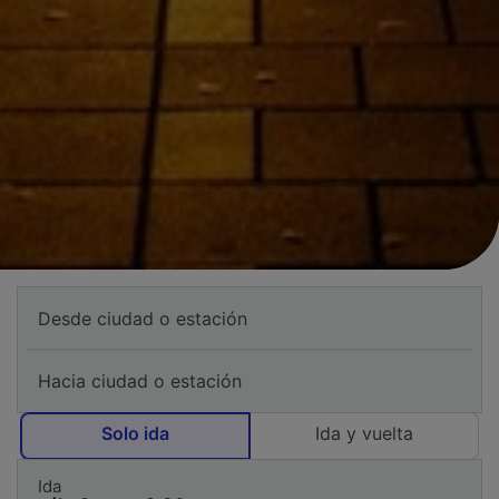
Solo ida
Ida y vuelta
Ida