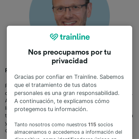
Nos preocupamos por tu
privacidad
Pete Wood (Director financiero)
Gracias por confiar en Trainline. Sabemos
que el tratamiento de tus datos
Pete se unió a Trainline en febrero del año 2015 y se
personales es una gran responsabilidad.
convirtió en director financiero en diciembre de 2022.
Anterior a este puesto, trabajó como VP financiero
A continuación, te explicamos cómo
liderando el control financiero, planning, análisis y
protegemos tu información.
tuvo un papel central en las relaciones con la industria
y las figuras reguladoras. Pete también tuvo un papel
Tanto nosotros como nuestros
115
socios
clave en la salida a bolsa de Trainline.
almacenamos o accedemos a información del